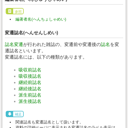
参照
編著者名(へんちょしゃめい)
変遷誌名(へんせんしめい)
誌名変遷
が行われた雑誌の、変遷前や変遷後の
誌名
を変
遷誌名といいます。
変遷誌名には、以下の種類があります。
吸収前誌名
吸収後誌名
継続前誌名
継続後誌名
派生前誌名
派生後誌名
補足
関連誌名も変遷誌名として扱います。
資料の詳細ページに表示される変遷誌名のラベル表示は、