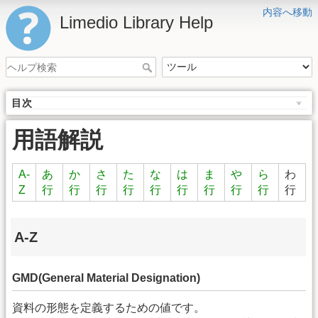
内容へ移動
Limedio Library Help
目次
用語解説
A-
あ
か
さ
た
な
は
ま
や
ら
わ
Z
行
行
行
行
行
行
行
行
行
行
A-Z
GMD(General Material Designation)
資料の形態を定義するための値です。